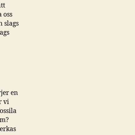
tt
a oss
n slags
lags
rjer en
r vi
ossila
om?
verkas