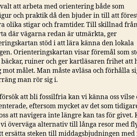
 valt att arbeta med orientering både som
gur och praktik då den bjuder in till att föres
ra olika stigar och framtider. Till skillnad frå
ta där vägarna redan är utmärkta, ger
eringskartan stöd i att lära känna den lokala
gen. Orienteringskartan visar föremål som s
 bäckar, ruiner och ger kartläsaren frihet att 
g mot målet. Man måste avläsa och förhålla sig
rräng man rör sig i.
försök att bli fossilfria kan vi känna oss vilse
enterade, eftersom mycket av det som tidigar
 oss att navigera inte längre kan tas för givet.
 vi överväga alternativ till långa resor med fl
att ersätta steken till middagsbjudningen med