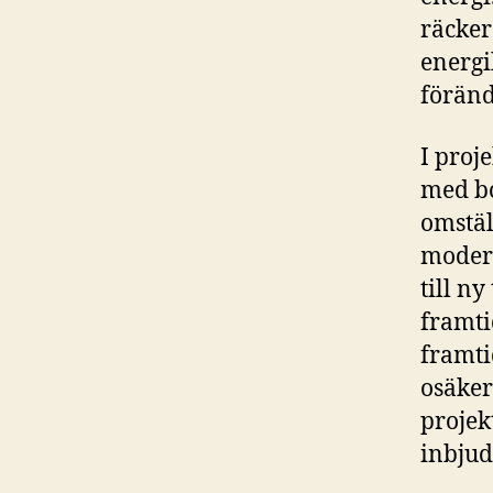
räcker
energi
föränd
I proj
med bo
omstäl
modern
till ny
framti
framti
osäker
projek
inbjud