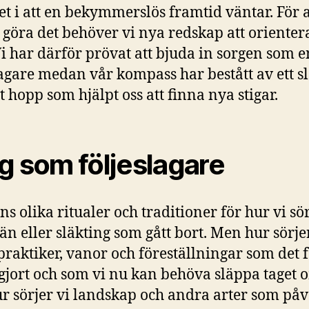
et i att en bekymmerslös framtid väntar. För a
göra det behöver vi nya redskap att orienter
i har därför prövat att bjuda in sorgen som e
lagare medan vår kompass har bestått av ett s
t hopp som hjälpt oss att finna nya stigar.
g som följeslagare
ns olika ritualer och traditioner för hur vi sö
än eller släkting som gått bort. Men hur sörje
 praktiker, vanor och föreställningar som det f
gjort och som vi nu kan behöva släppa taget 
r sörjer vi landskap och andra arter som på