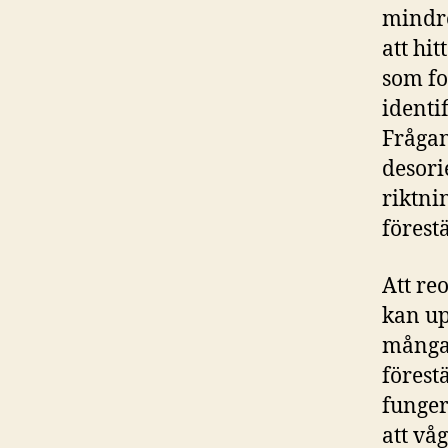
mindre
att hi
som fo
identi
Frågan
desori
riktni
förest
Att re
kan up
många 
förest
funger
att vå