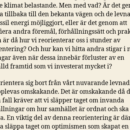
 klimat belastande. Men med vad? Är det g
tta tillbaka till den bekanta vägen och de levn
ssil energi möjliggjort, eller är det genom att
fiera andra föremål, förhållningssätt och pra
 är då hur vi reorienterar oss i stunder av
entering? Och hur kan vi hitta andra stigar i 
ngar även när dessa innebär förluster av en
älld framtid som vi investerat mycket i?
orientera sig bort från vårt nuvarande levnad
plevas omskakande. Det är omskakande då de
fall kräver att vi släpper taget om invanda
ällningar om hur samhället är ordnat och ska
a. En viktig del av denna reorientering är d
ga släppa taget om optimismen som skapat en