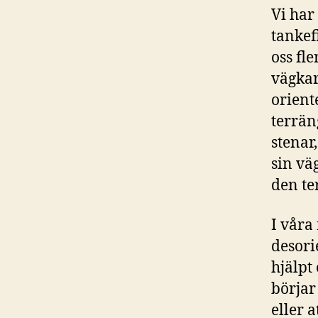
Vi har
tankefi
oss fle
vägkar
orient
terrän
stenar,
sin vä
den te
I våra 
desori
hjälpt
börjar
eller 