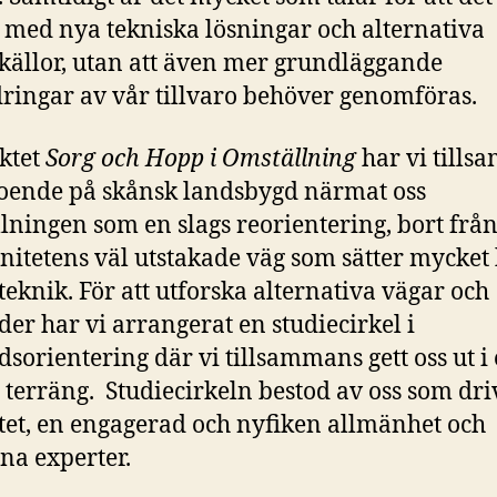
 med nya tekniska lösningar och alternativa
källor, utan att även mer grundläggande
ringar av vår tillvaro behöver genomföras.
ektet
Sorg och Hopp i Omställning
har vi till
ende på skånsk landsbygd närmat oss
lningen som en slags reorientering, bort frå
itetens väl utstakade väg som sätter mycket
 teknik. För att utforska alternativa vägar och
der har vi arrangerat en studiecirkel i
dsorientering där vi tillsammans gett oss ut i
 terräng. Studiecirkeln bestod av oss som dri
tet, en engagerad och nyfiken allmänhet och
na experter.