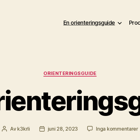
En orienteringsguide
Pro
Kategorier
ORIENTERINGSGUIDE
rienterings
t
Av
k3krli
juni 28, 2023
Inga kommentarer
Inläggsförfattare
Inläggsdatum