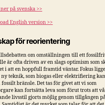
ner på svenska >>
ad English version >>
kap för reorientering
lsdebatten om omställningen till ett fossilfri
le är ofta driven av en slags optimism som s
et i att en hoppfull framtid väntar. Fokus ligge
 ny teknik, som biogas eller elektrifiering ka
 fossilt bränsle. Det tas för givet att vi som
gare kan fortsätta leva som förut trots att vå
nde livsstil gjorts möjlig genom tillgången på
. Samtidigt är det mycket som talar för att det