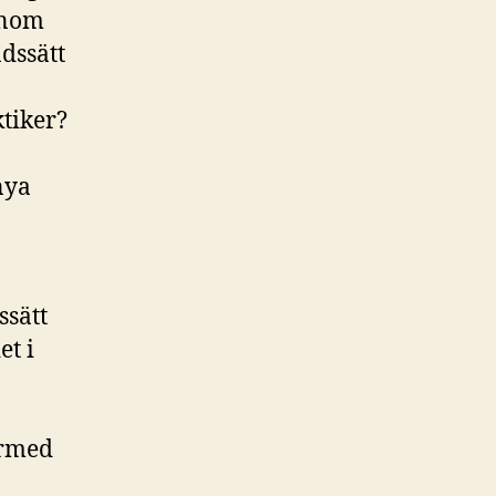
enom
adssätt
ktiker?
nya
ssätt
t i
ärmed