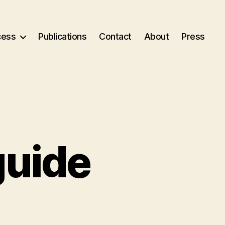
cess
Publications
Contact
About
Press
guide
ill
En