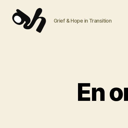
Grief & Hope in Transition
Grief
&
Hope
in
Transition
En o