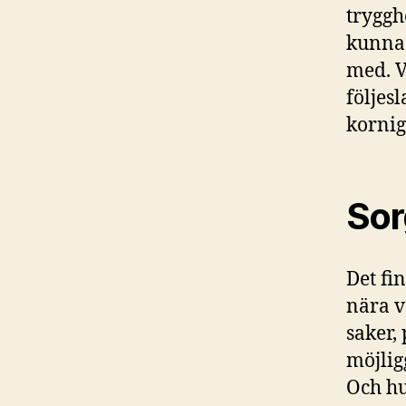
tryggh
kunna 
med. V
följes
kornig
Sor
Det fin
nära v
saker,
möjlig
Och hu