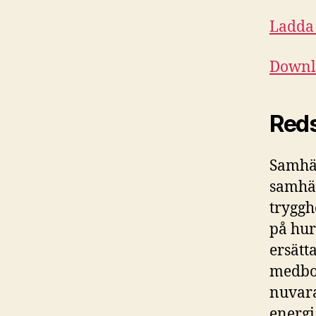
Ladda 
Downlo
Reds
Samhäl
samhäl
tryggh
på hur
ersätta
medbor
nuvara
energi