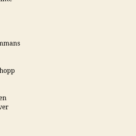
sammans
n
 hopp
 en
ver