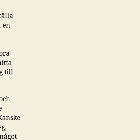
tälla
n en
tora
hitta
 till
 och
e
 Kanske
yg,
 något